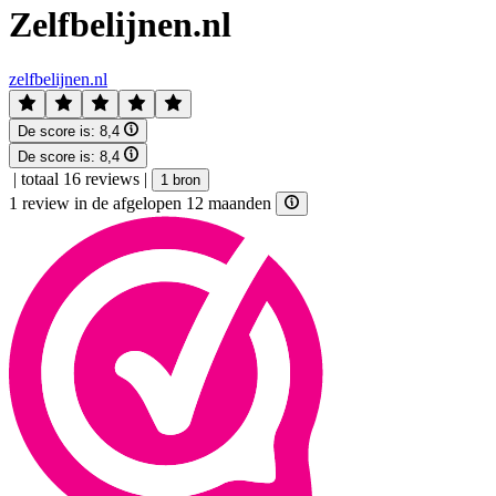
Zelfbelijnen.nl
zelfbelijnen.nl
De score is:
8,4
De score is:
8,4
|
totaal 16 reviews
|
1 bron
1 review in de afgelopen 12 maanden