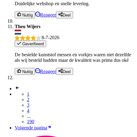
Duidelijke webshop en snelle levering.
Reageer
Nuttig
Deel
Theo Wijers
8-7-2026
Geverifieerd
De bestelde kunststof messen en vorkjes waren niet dezelfde
als wij besteld hadden maar de kwaliteit was prima dus oké
Reageer
Nuttig
Deel
1
2
3
4
...
190
Volgende pagina