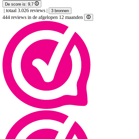
De score is:
9,7
|
totaal 3.026 reviews
|
3 bronnen
444 reviews in de afgelopen 12 maanden