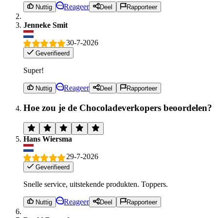
Reageer
Nuttig
Deel
Rapporteer
Jenneke Smit
30-7-2026
Geverifieerd
Super!
Reageer
Nuttig
Deel
Rapporteer
Hoe zou je de Chocoladeverkopers beoordelen?
Hans Wiersma
29-7-2026
Geverifieerd
Snelle service, uitstekende produkten. Toppers.
Reageer
Nuttig
Deel
Rapporteer