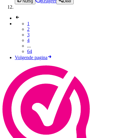
Reageer
Nuttig
Deel
1
2
3
4
...
64
Volgende pagina