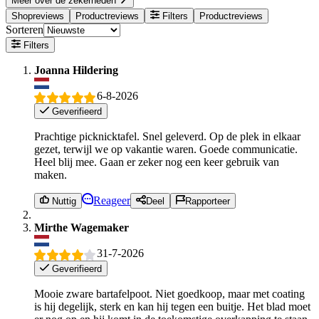
Meer over de zekerheden
Shopreviews
Productreviews
Filters
Productreviews
Sorteren
Filters
Joanna Hildering
6-8-2026
Geverifieerd
Prachtige picknicktafel. Snel geleverd. Op de plek in elkaar
gezet, terwijl we op vakantie waren. Goede communicatie.
Heel blij mee. Gaan er zeker nog een keer gebruik van
maken.
Reageer
Nuttig
Deel
Rapporteer
Mirthe Wagemaker
31-7-2026
Geverifieerd
Mooie zware bartafelpoot. Niet goedkoop, maar met coating
is hij degelijk, sterk en kan hij tegen een buitje. Het blad moet