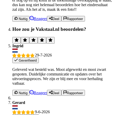
er nog op en hij komt in de toekomstige overkapping te staan,
dus kan nog niet helemaal beoordelen hoe het eindresultaat
zal zijn. Als het af is, maak ik een foto!!
Reageer
Nuttig
Deel
Rapporteer
Hoe zou je Vakstaal.nl beoordelen?
Ingrid
29-7-2026
Geverifieerd
Geleverd wat besteld was. Mooi afgewerkt en mooi zwart
gespoten. Duidelijke communicatie en updates over het
uitvoeringsproces. We zijn er blij mee en voor herhaling
vatbaar.
Reageer
Nuttig
Deel
Rapporteer
Gerard
9-6-2026