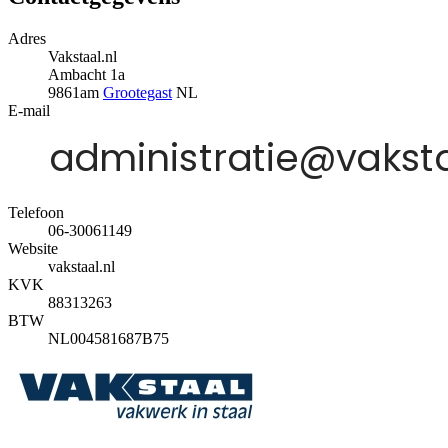
Adres
Vakstaal.nl
Ambacht 1a
9861am
Grootegast
NL
E-mail
Telefoon
06-30061149
Website
vakstaal.nl
KVK
88313263
BTW
NL004581687B75