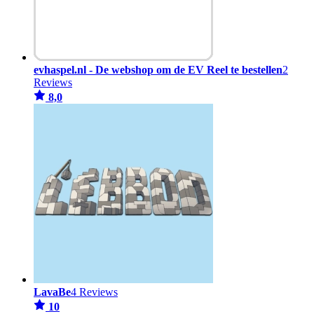
evhaspel.nl - De webshop om de EV Reel te bestellen
2
Reviews
8,0
LavaBe
4 Reviews
10