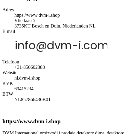
Adres
https://www.dvm-i.shop
Vlierlaan 5
3735KT
Bosch en Duin, Niederlanden
NL
E-mail
Telefoon
+31-850602388
Website
nl.dvm-i.shop
KVK
69415234
BTW
NL857866436B01
https://www.dvm-i.shop
DVM International proizvodi i prodaje detektore dima, detektore