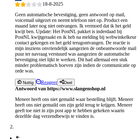
18-8-2025
Geen automatische bevestiging, geen antwoord op mail,
voicemail uitgezet en neemt telefoon niet op. Product een
maand later nog niet ontvangen. Ik vermoed dat ik het geld
kwijt ben. Update: Het PostNL pakket is inderdaad bij
PostNL kwijtgeraakt en ik heb na melding bij webwinkelkeur
contact gekregen en het geld terugontvangen. De reactie is
mijn insziens onvriendelijk aangezien de onbeantwoorde mail
puur ter navraag verstuurd was aangezien de automatische
bevestiging niet lijkt te werken. Dit had allemaal een stuk
minder problematisch hoeven zijn indien de communicatie op
orde was.
Reageer
Nuttig
Deel
Antwoord van https://www.slangenshop.nl
Meneer heeft ons niet gemaild waar bestelling blijft. Meneer
heeft ons niet gemaild om zijn geld terug te krijgen. Meneer
geeft toe niet in zijn post app te hebben gekeken waarin
dezelfde dag verzendbewijs te vinden is.