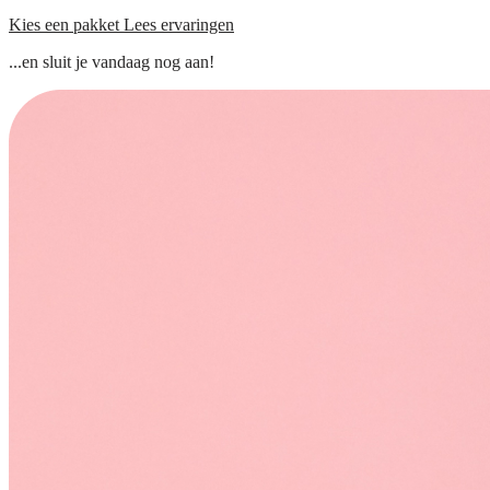
Kies een pakket
Lees ervaringen
...en sluit je vandaag nog aan!