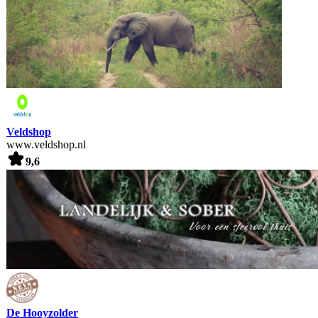
Veldshop
www.veldshop.nl
9,6
De Hooyzolder