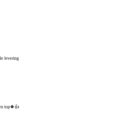
le levering
pen top🍀👍