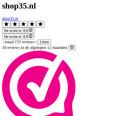
shop35.nl
shop35.nl
De score is:
8,9
De score is:
8,9
|
totaal 155 reviews
|
1 bron
10 reviews in de afgelopen 12 maanden