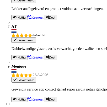
Geverifieerd
Lekker anelbgeleverd en product voldoet aan verwachtingen.
Reageer
Nuttig
Deel
AT
4-4-2026
Geverifieerd
Dubbelwandige glazen, zoals verwacht, goede kwaliteit en snel
Reageer
Nuttig
Deel
Monique
23-3-2026
Geverifieerd
Geweldig service app contact gehad super aardig netjes gehol
Reageer
Nuttig
Deel