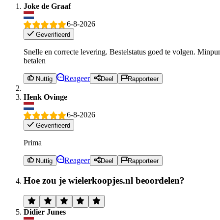
Joke de Graaf
6-8-2026
Geverifieerd
Snelle en correcte levering. Bestelstatus goed te volgen. Minpu
betalen
Reageer
Nuttig
Deel
Rapporteer
Henk Ovinge
6-8-2026
Geverifieerd
Prima
Reageer
Nuttig
Deel
Rapporteer
Hoe zou je wielerkoopjes.nl beoordelen?
Didier Junes