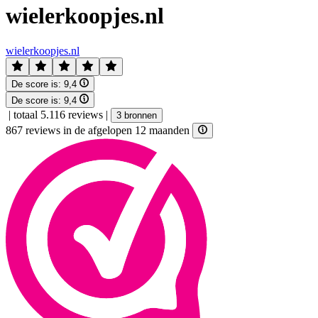
wielerkoopjes.nl
wielerkoopjes.nl
De score is:
9,4
De score is:
9,4
|
totaal 5.116 reviews
|
3 bronnen
867 reviews in de afgelopen 12 maanden