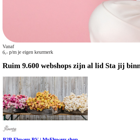
Vanaf
p/m
je eigen keurmerk
6,-
Ruim 9.600 webshops zijn al lid
Sta jij bin
B2B Flowers BV | MyFlowers.shop