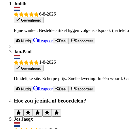
Judith
6-8-2026
Geverifieerd
Fijne winkel. Bestelde artikel liggen volgens afspraak (na tele
Reageer
Nuttig
Deel
Rapporteer
Jan-Paul
1-8-2026
Geverifieerd
Duidelijke site. Scherpe prijs. Snelle levering. In één woord: 
Reageer
Nuttig
Deel
Rapporteer
Hoe zou je zink.nl beoordelen?
Jos Jaeqx