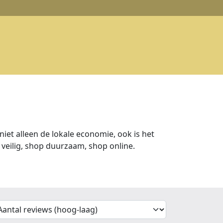
iet alleen de lokale economie, ook is het
veilig, shop duurzaam, shop online.
'Sort')