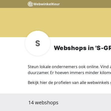
Webshops in 'S-
Steun lokale ondernemers ook online. Vind a
duurzamer. Er hoeven immers minder kilomet
Bekijk hier de profielen van alle webwinkel
14 webshops