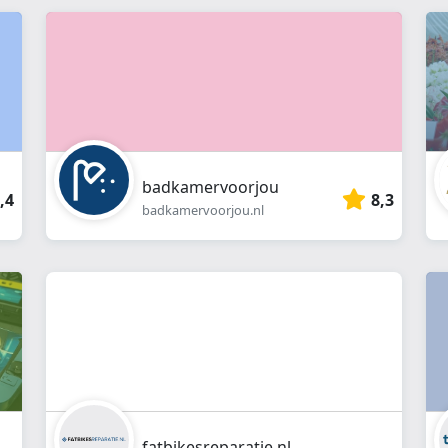
webshop
}}
badkamervoorjou
,4
8,3
badkamervoorjou.nl
fatbikesreparatie.nl