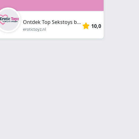
Ontdek Top Sekstoys bij EroticToyz - Uw Erotische Webwinkel
10,0
erotictoyz.nl