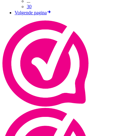
...
30
Volgende pagina