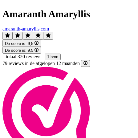
Amaranth Amaryllis
amaranth-amaryllis.com
De score is:
9,5
De score is:
9,5
|
totaal 320 reviews
|
1 bron
79 reviews in de afgelopen 12 maanden