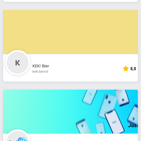
KEK! Bier
8,8
kek-bier.nl