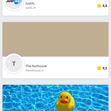
JustXL
8,8
justXL.nl
The Nuthouse
9,5
thenuthouse.nl