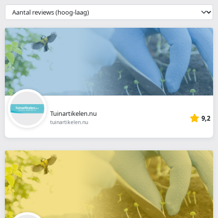
webshop
{{
__('Sort')
}}
Tuinartikelen.nu
9,2
tuinartikelen.nu