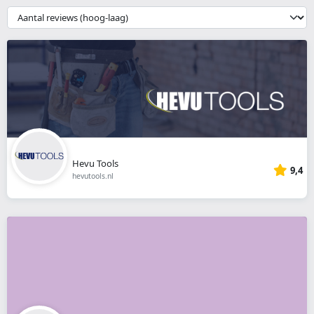
webshop
{{
__('Sort')
}}
Hevu Tools
9,4
hevutools.nl