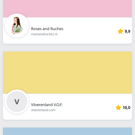
Roses and Ruches
9,9
rosesandruches.nl
Vloerenland V.O.F.
10,0
vloerenland.com