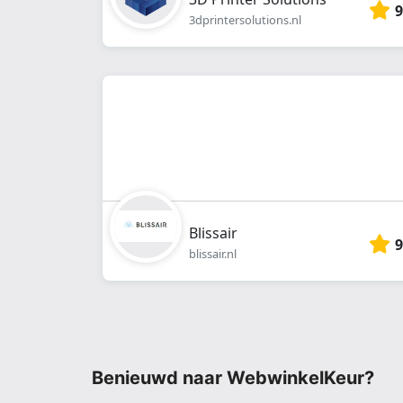
9
3dprintersolutions.nl
Blissair
9
blissair.nl
Benieuwd naar WebwinkelKeur?