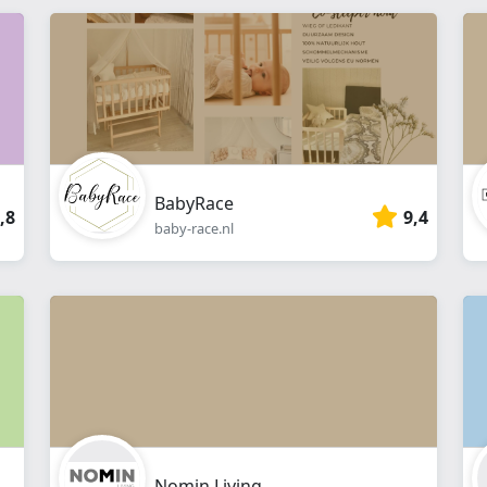
webshop
}}
BabyRace
,8
9,4
baby-race.nl
Nomin Living