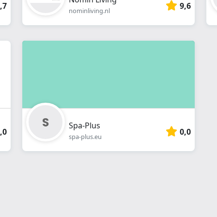
,7
9,6
nominliving.nl
Spa-Plus
,0
0,0
spa-plus.eu