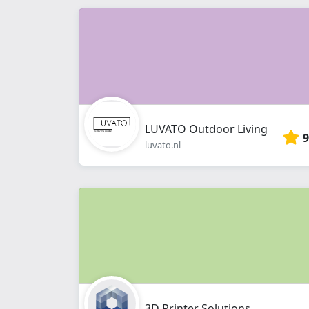
LUVATO Outdoor Living
9
luvato.nl
3D Printer Solutions