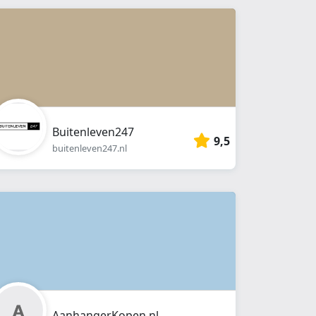
Buitenleven247
9,5
buitenleven247.nl
AanhangerKopen.nl