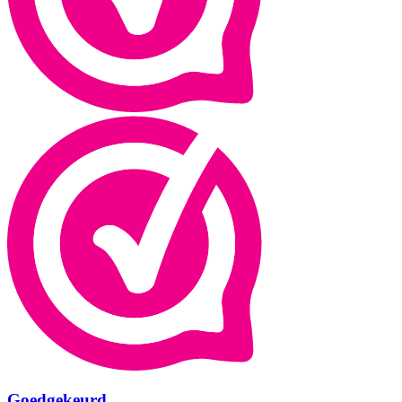
Goedgekeurd