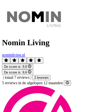
Nomin Living
nominliving.nl
De score is:
9,6
De score is:
9,6
|
totaal 7 reviews
|
2 bronnen
5 reviews in de afgelopen 12 maanden