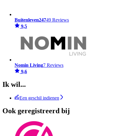
Buitenleven247
49 Reviews
9,5
Nomin Living
7 Reviews
9,6
Ik wil...
Een geschil indienen
Ook geregistreerd bij