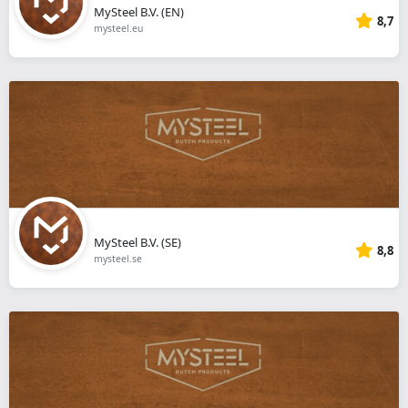
MySteel B.V. (EN)
8,7
mysteel.eu
MySteel B.V. (SE)
8,8
mysteel.se