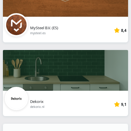
MySteel B.V. (ES)
8,4
mysteel.es
Dekorix
9,1
dekorix.nl