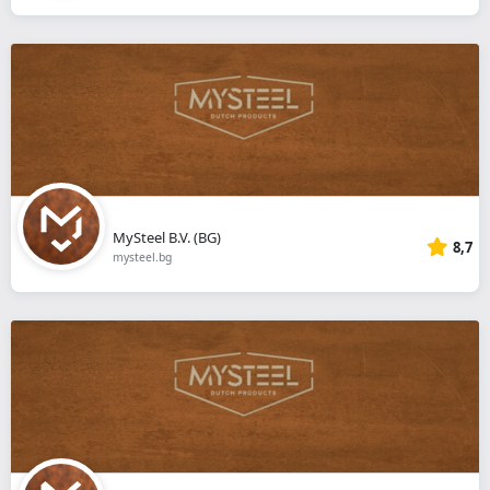
MySteel B.V. (BG)
8,7
mysteel.bg