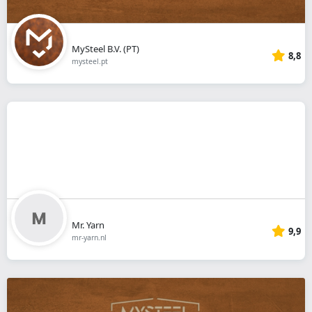
MySteel B.V. (PT)
8,8
mysteel.pt
Mr. Yarn
9,9
mr-yarn.nl