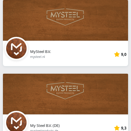
MySteel B.V.
9,0
mysteel.nl
My Steel B.V. (DE)
9,3
mysteelproducts.de