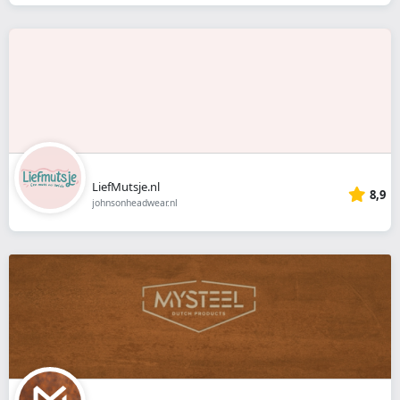
LiefMutsje.nl
8,9
johnsonheadwear.nl