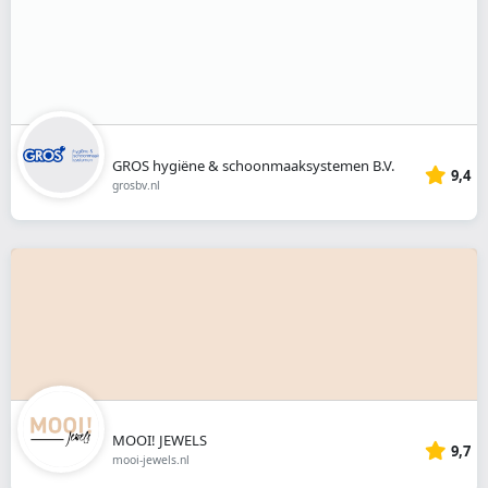
GROS hygiëne & schoonmaaksystemen B.V.
9,4
grosbv.nl
MOOI! JEWELS
9,7
mooi-jewels.nl