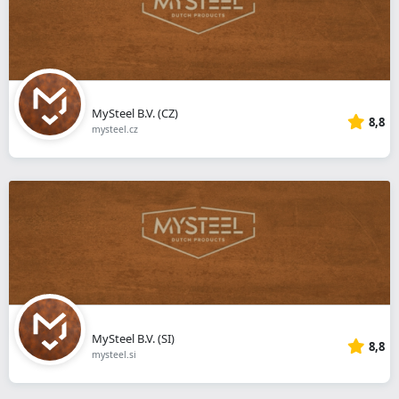
MySteel B.V. (CZ)
8,8
mysteel.cz
MySteel B.V. (SI)
8,8
mysteel.si