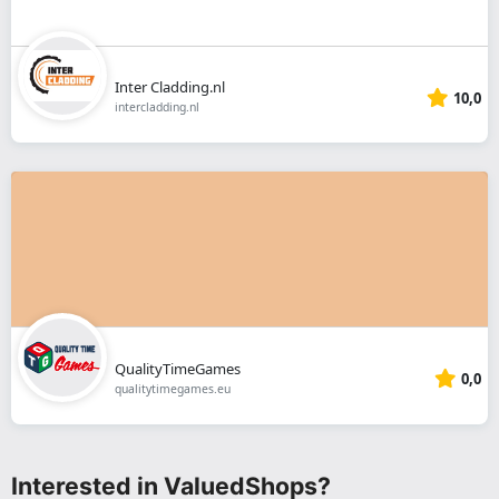
Inter Cladding.nl
10,0
intercladding.nl
QualityTimeGames
0,0
qualitytimegames.eu
Interested in ValuedShops?