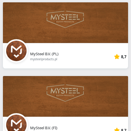
MySteel B.V. (PL)
8,7
mysteelproducts.pl
MySteel B.V. (FI)
8,7