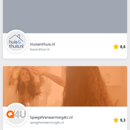
Huisenthuis.nl
8,6
huisenthuis.nl
SpiegelVerwarming4U.nl
9,3
spiegelverwarming4u.nl