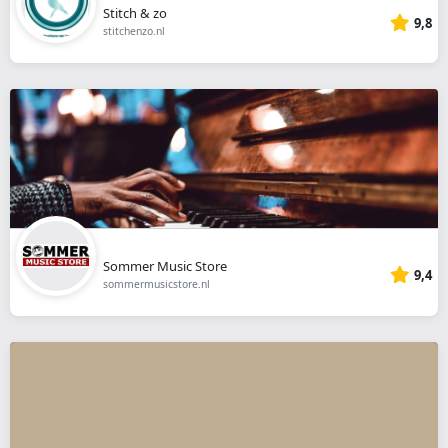
Stitch & zo
9,8
stitchenzo.nl
Sommer Music Store
9,4
sommermusicstore.nl