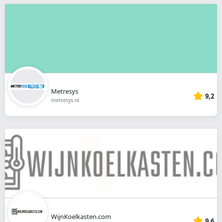
Metresys
9,2
metresys.nl
WijnKoelkasten.com
9,6