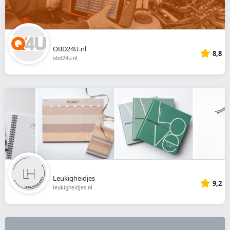
OBD24U.nl
8,8
obd24u.nl
Leukigheidjes
9,2
leukigheidjes.nl