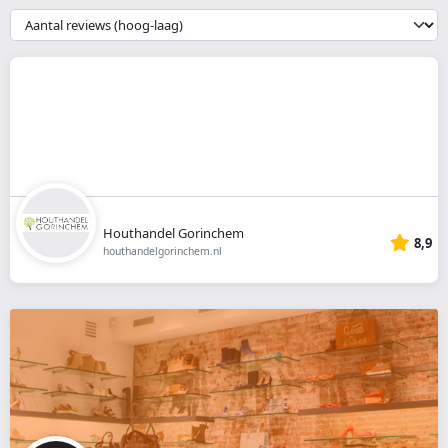
webshop
{{
__('Sort')
}}
Houthandel Gorinchem
8,9
houthandelgorinchem.nl