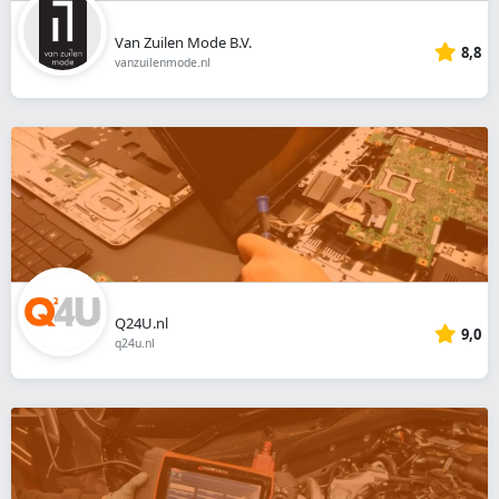
Van Zuilen Mode B.V.
8,8
vanzuilenmode.nl
Q24U.nl
9,0
q24u.nl