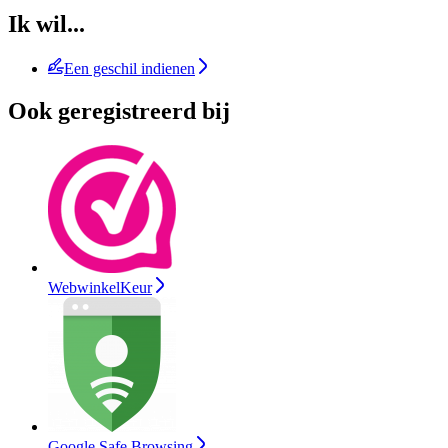
Ik wil...
Een geschil indienen
Ook geregistreerd bij
WebwinkelKeur
Google Safe Browsing