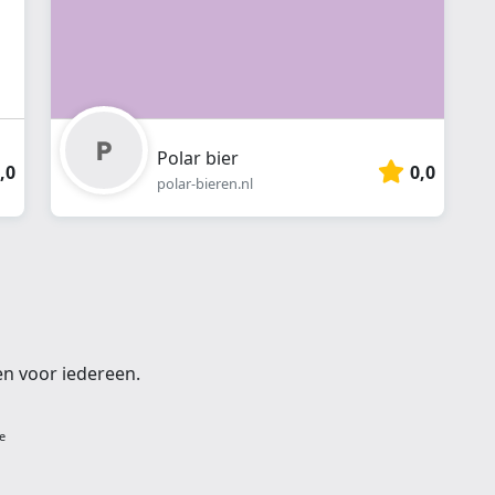
Polar bier
,0
0,0
polar-bieren.nl
en voor iedereen.
e