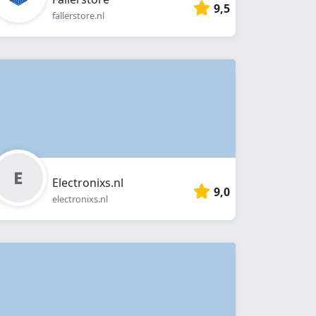
9,5
fallerstore.nl
Electronixs.nl
9,0
electronixs.nl