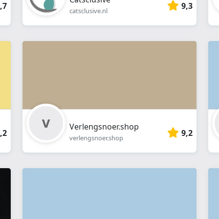
,7
9,3
catsclusive.nl
Verlengsnoer.shop
,2
9,2
verlengsnoer.shop