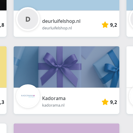
deurluifelshop.nl
,8
9,2
deurluifelshop.nl
Kadorama
,3
9,2
kadorama.nl