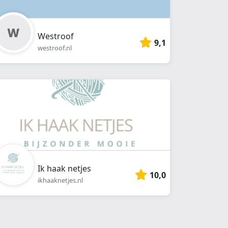
Westroof
9,1
westroof.nl
Ik haak netjes
10,0
ikhaaknetjes.nl