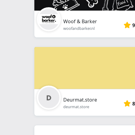
Woof & Barker
9
woofandbarker.nl
Deurmat.store
8
deurmat.store