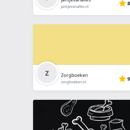
8
jantjevanalles.nl
Zorgboeken
9
zorgboeken.nl