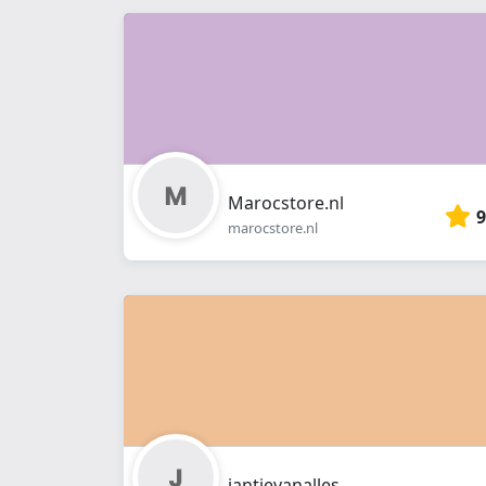
Marocstore.nl
9
marocstore.nl
jantjevanalles