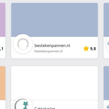
webshop
}}
bestekenpannen.nl
,1
9,8
bestekenpannen.nl
Catsclusive