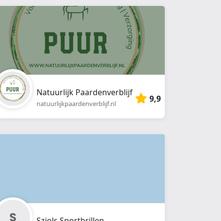
Natuurlijk Paardenverblijf
9,9
natuurlijkpaardenverblijf.nl
Sziols Sportbrillen