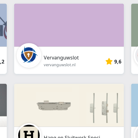
webshop
}}
Vervanguwslot
,2
9,6
vervanguwslot.nl
Hang en Sluitwerk Specialist