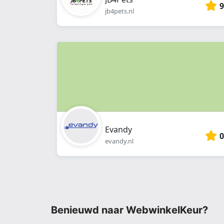
9
jb4pets.nl
Evandy
0
evandy.nl
Benieuwd naar WebwinkelKeur?