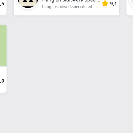
,5
9,1
hangensluitwerkspecialist.nl
,0