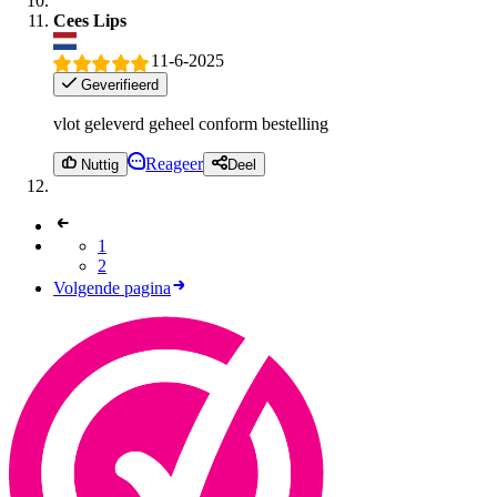
Cees Lips
11-6-2025
Geverifieerd
vlot geleverd geheel conform bestelling
Reageer
Nuttig
Deel
1
2
Volgende pagina