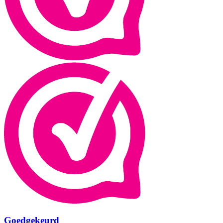
Goedgekeurd