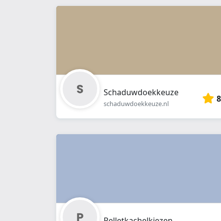
Schaduwdoekkeuze
8
schaduwdoekkeuze.nl
Pelletkachelkiezen