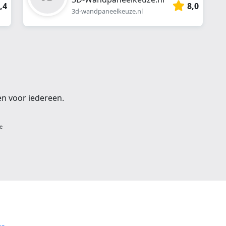
,4
8,0
3d-wandpaneelkeuze.nl
en voor iedereen.
e