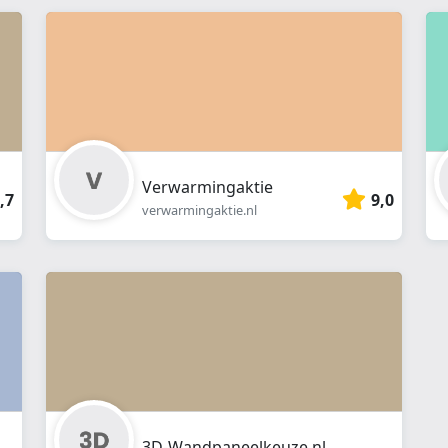
webshop
}}
Verwarmingaktie
,7
9,0
verwarmingaktie.nl
3D-Wandpaneelkeuze.nl