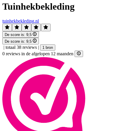
Tuinhekbekleding
tuinhekbekleding.nl
De score is:
9,5
De score is:
9,5
|
totaal 38 reviews
|
1 bron
0 reviews in de afgelopen 12 maanden