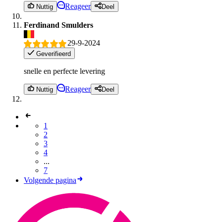
Reageer
Nuttig
Deel
Ferdinand Smulders
29-9-2024
Geverifieerd
snelle en perfecte levering
Reageer
Nuttig
Deel
1
2
3
4
...
7
Volgende pagina