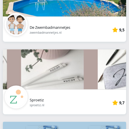
De Zwembadmannetjes
9,5
zwembadmannetjes.nl
Sproetiz
9,7
sproetiz.nl