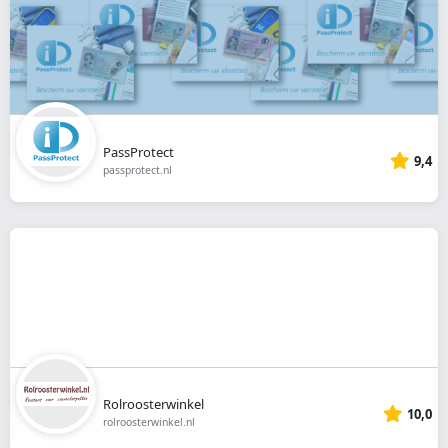
PassProtect
9,4
passprotect.nl
Rolroosterwinkel
10,0
rolroosterwinkel.nl