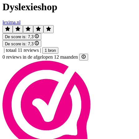
Dyslexieshop
lexima.nl
De score is:
7,3
De score is:
7,3
|
totaal 11 reviews
|
1 bron
0 reviews in de afgelopen 12 maanden