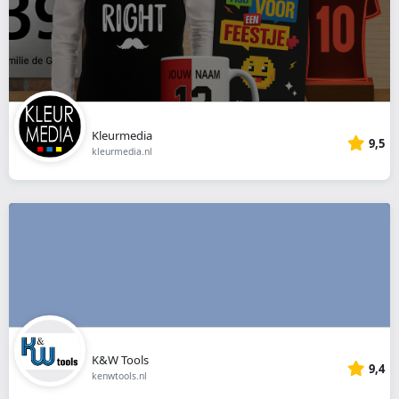
Kleurmedia
9,5
kleurmedia.nl
K&W Tools
9,4
kenwtools.nl