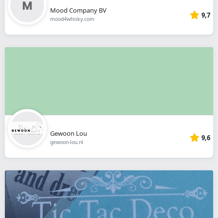
Mood Company BV
9,7
mood4whisky.com
Gewoon Lou
9,6
gewoon-lou.nl