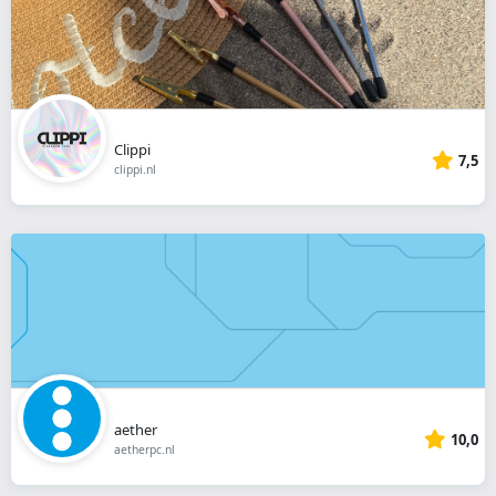
Clippi
7,5
clippi.nl
aether
10,0
aetherpc.nl