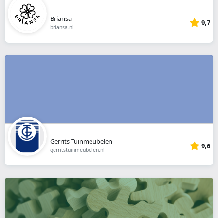
Briansa
9,7
briansa.nl
Gerrits Tuinmeubelen
9,6
gerritstuinmeubelen.nl