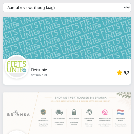
webshop
{{
__('Sort')
}}
Fietsunie
9,2
fietsunie.nl