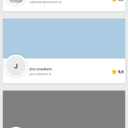
robertherdermessen.nl
jms-sneakers
9,0
jms-sneakers.nl