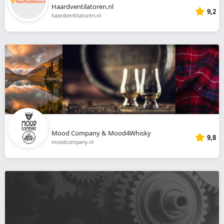
Haardventilatoren.nl
9,2
haardventilatoren.nl
Mood Company & Mood4Whisky
9,8
moodcompany.nl