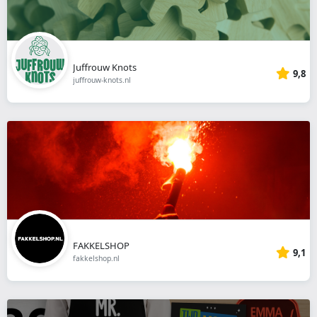
Juffrouw Knots
9,8
juffrouw-knots.nl
FAKKELSHOP
9,1
fakkelshop.nl