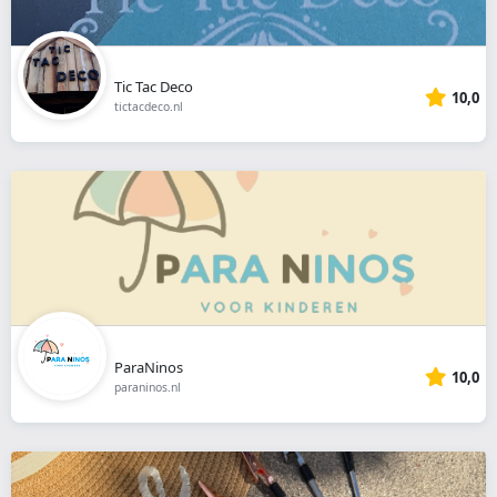
Tic Tac Deco
10,0
tictacdeco.nl
ParaNinos
10,0
paraninos.nl