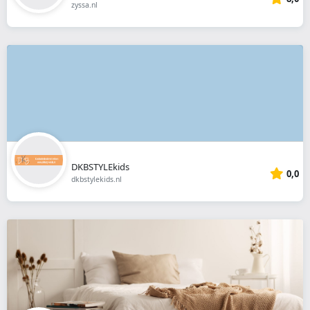
zyssa.nl
DKBSTYLEkids
0,0
dkbstylekids.nl