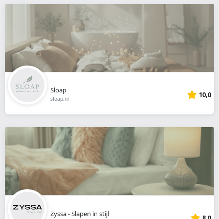
Sloap
10,0
sloap.nl
Zyssa - Slapen in stijl
8,0