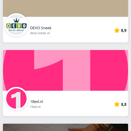
DEVO Sneek
8,9
devo-sneek.nl
1Bed.nl
8,8
1bed.nl