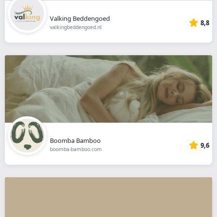
Valking Beddengoed
8,8
valkingbeddengoed.nl
Boomba Bamboo
9,6
boomba-bamboo.com