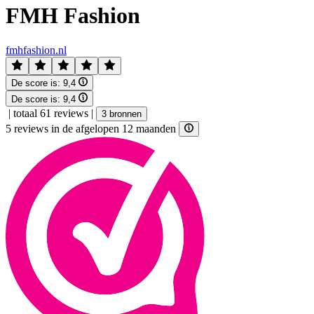
FMH Fashion
fmhfashion.nl
De score is:
9,4
De score is:
9,4
|
totaal 61 reviews
|
3 bronnen
5 reviews in de afgelopen 12 maanden