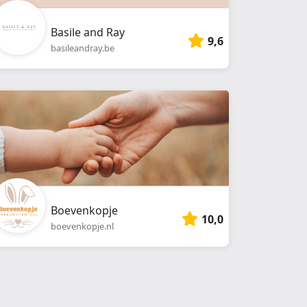
Basile and Ray
9,6
basileandray.be
Boevenkopje
10,0
boevenkopje.nl