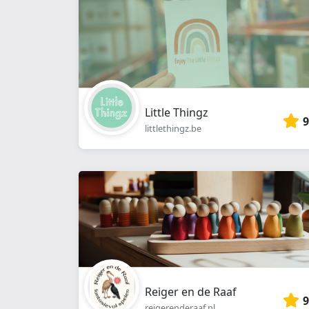
Little Thingz
9
littlethingz.be
Reiger en de Raaf
9
reigerenderaaf.nl