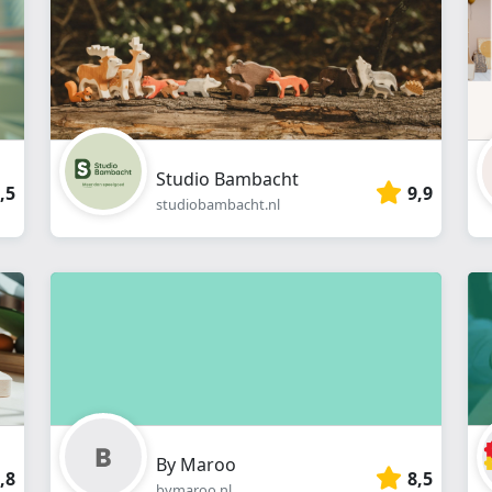
Studio Bambacht
,5
9,9
studiobambacht.nl
By Maroo
,8
8,5
bymaroo.nl