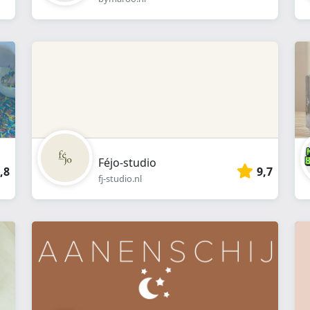
Féjo-studio
,8
9,7
fj-studio.nl