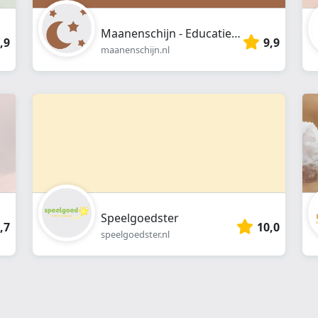
Maanenschijn - Educatief en duurzaam speelgoed
,9
9,9
maanenschijn.nl
Speelgoedster
,7
10,0
speelgoedster.nl