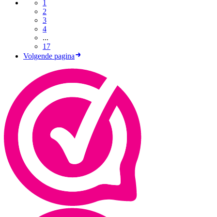
1
2
3
4
...
17
Volgende pagina