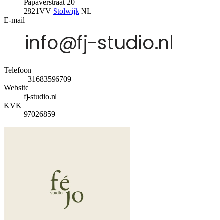
Papaverstraat 20
2821VV
Stolwijk
NL
E-mail
Telefoon
+31683596709
Website
fj-studio.nl
KVK
97026859