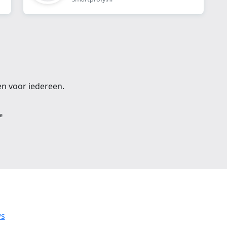
en voor iedereen.
e
ws