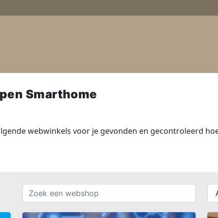
open Smarthome
gende webwinkels voor je gevonden en gecontroleerd hoe 
Zoek
{{
een
__(
webshop
}}