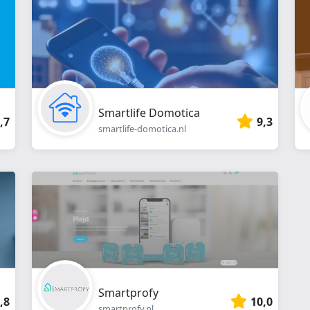
Smartlife Domotica
,7
9,3
smartlife-domotica.nl
Smartprofy
,8
10,0
smartprofy.nl