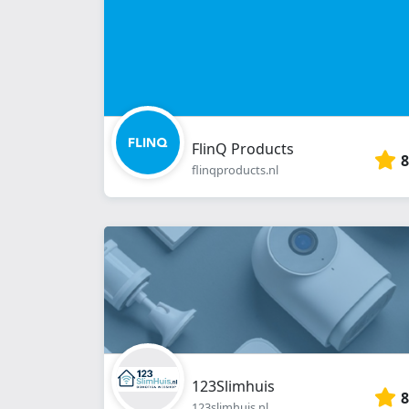
FlinQ Products
8
flinqproducts.nl
123Slimhuis
8
123slimhuis.nl