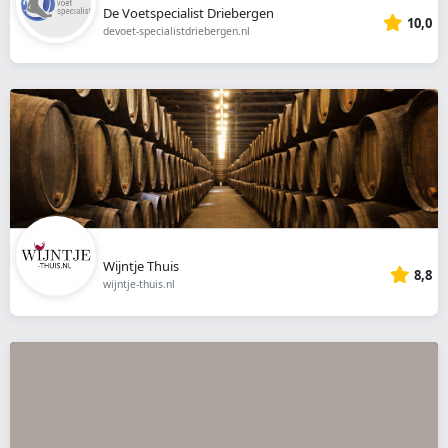
De Voetspecialist Driebergen
10,0
devoet-specialistdriebergen.nl
Wijntje Thuis
8,8
wijntje-thuis.nl