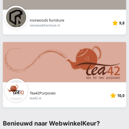
noirwoods furniture
9,8
noirwoodsfurniture.nl
Tea42Purposes
10,0
tea42.nl
Benieuwd naar WebwinkelKeur?