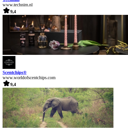
www.technim.nl
9,4
Scentchips®
www.worldofscentchips.com
9,4