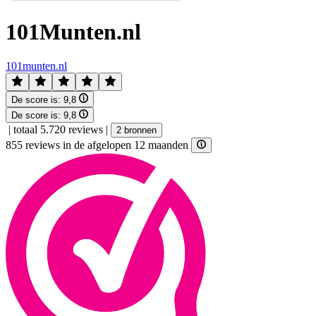
101Munten.nl
101munten.nl
De score is:
9,8
De score is:
9,8
|
totaal 5.720 reviews
|
2 bronnen
855 reviews in de afgelopen 12 maanden