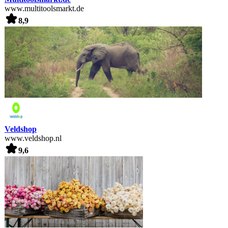
www.multitoolsmarkt.de
8,9
Veldshop
www.veldshop.nl
9,6