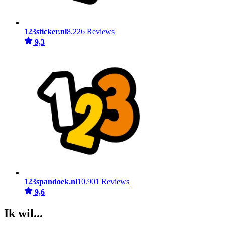
123sticker.nl
8.226 Reviews
9,3
123spandoek.nl
10.901 Reviews
9,6
Ik wil...