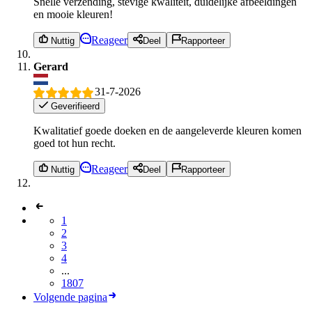
Snelle verzending, stevige kwaliteit, duidelijke afbeeldingen
en mooie kleuren!
Reageer
Nuttig
Deel
Rapporteer
Gerard
31-7-2026
Geverifieerd
Kwalitatief goede doeken en de aangeleverde kleuren komen
goed tot hun recht.
Reageer
Nuttig
Deel
Rapporteer
1
2
3
4
...
1807
Volgende pagina