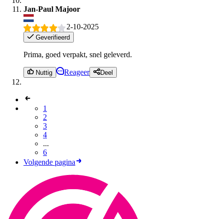
Jan-Paul Majoor
2-10-2025
Geverifieerd
Prima, goed verpakt, snel geleverd.
Reageer
Nuttig
Deel
1
2
3
4
...
6
Volgende pagina