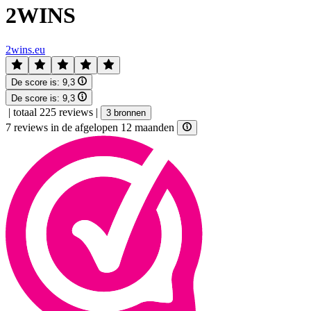
2WINS
2wins.eu
De score is:
9,3
De score is:
9,3
|
totaal 225 reviews
|
3 bronnen
7 reviews in de afgelopen 12 maanden