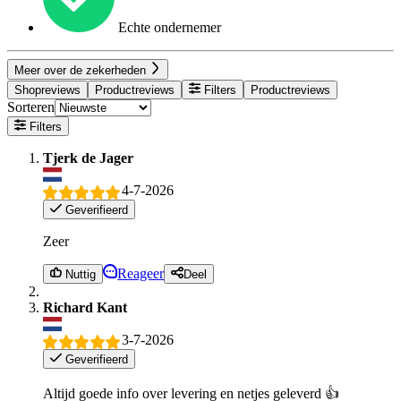
Echte ondernemer
Meer over de zekerheden
Shopreviews
Productreviews
Filters
Productreviews
Sorteren
Filters
Tjerk de Jager
4-7-2026
Geverifieerd
Zeer
Reageer
Nuttig
Deel
Richard Kant
3-7-2026
Geverifieerd
Altijd goede info over levering en netjes geleverd 👍