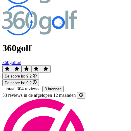
360golf
360golf.nl
De score is:
9,2
De score is:
9,2
|
totaal 304 reviews
|
3 bronnen
53 reviews in de afgelopen 12 maanden