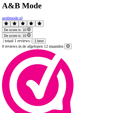
A&B Mode
aenbmode.nl
De score is:
10
De score is:
10
|
totaal 1 reviews
|
1 bron
0 reviews in de afgelopen 12 maanden