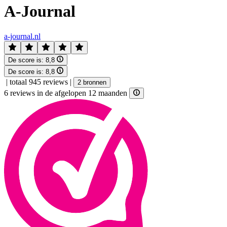
A-Journal
a-journal.nl
De score is:
8,8
De score is:
8,8
|
totaal 945 reviews
|
2 bronnen
6 reviews in de afgelopen 12 maanden