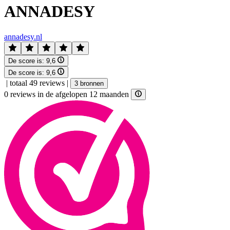
ANNADESY
annadesy.nl
De score is:
9,6
De score is:
9,6
|
totaal 49 reviews
|
3 bronnen
0 reviews in de afgelopen 12 maanden