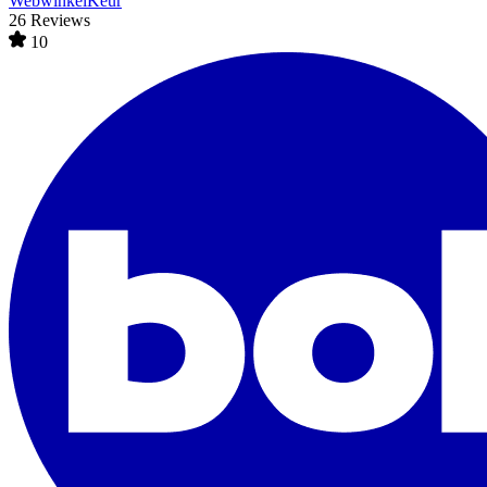
WebwinkelKeur
26 Reviews
10