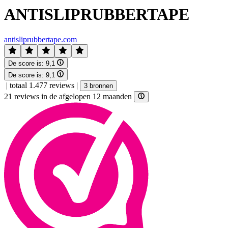
ANTISLIPRUBBERTAPE
antisliprubbertape.com
De score is:
9,1
De score is:
9,1
|
totaal 1.477 reviews
|
3 bronnen
21 reviews in de afgelopen 12 maanden