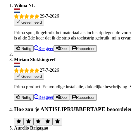
Wilma NL
29-7-2026
Geverifieerd
Prima spul, ik gebruik het materiaal als tochtstrip tegen de voor
is al de 2de keer dat ik de strip als tochtstrip gebruik, mijn erv
Reageer
Nuttig
Deel
Rapporteer
Miriam Stokkingreef
27-7-2026
Geverifieerd
Prima product. Eenvoudige installatie, duidelijke beschrijving. 
Reageer
Nuttig
Deel
Rapporteer
Hoe zou je ANTISLIPRUBBERTAPE beoordele
Aurelio Brigagao