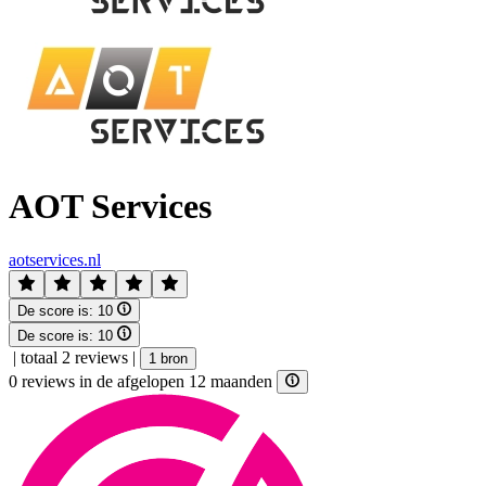
AOT Services
aotservices.nl
De score is:
10
De score is:
10
|
totaal 2 reviews
|
1 bron
0 reviews in de afgelopen 12 maanden