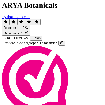
ARYA Botanicals
aryabotanicals.com
De score is:
10
De score is:
10
|
totaal 1 reviews
|
1 bron
1 review in de afgelopen 12 maanden