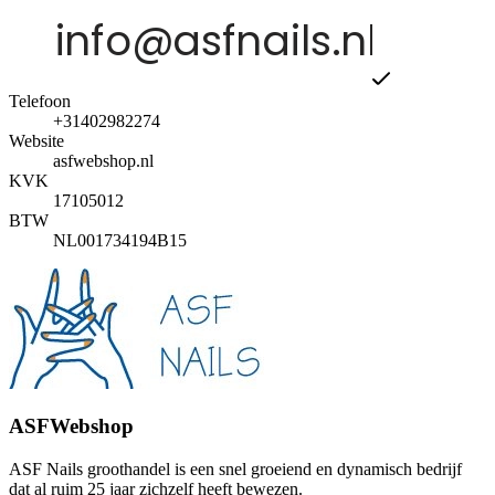
Telefoon
+31402982274
Website
asfwebshop.nl
KVK
17105012
BTW
NL001734194B15
ASFWebshop
ASF Nails groothandel is een snel groeiend en dynamisch bedrijf
dat al ruim 25 jaar zichzelf heeft bewezen.