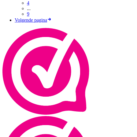
4
...
9
Volgende pagina