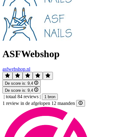
ASFWebshop
asfwebshop.nl
De score is:
9,4
De score is:
9,4
|
totaal 84 reviews
|
1 bron
1 review in de afgelopen 12 maanden