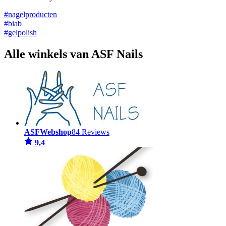
#nagelproducten
#biab
#gelpolish
Alle winkels van ASF Nails
ASFWebshop
84 Reviews
9,4