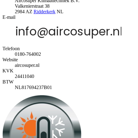
Aircosuper Klimaattechniek B.V.
Valkenierstraat 38
2984 AZ
Ridderkerk
NL
E-mail
Telefoon
0180-764002
Website
aircosuper.nl
KVK
24411040
BTW
NL817694237B01