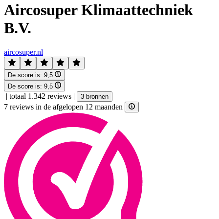
Aircosuper Klimaattechniek
B.V.
aircosuper.nl
De score is:
9,5
De score is:
9,5
|
totaal 1.342 reviews
|
3 bronnen
7 reviews in de afgelopen 12 maanden