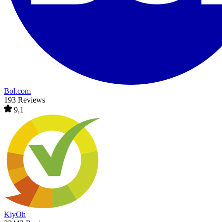
Bol.com
193 Reviews
9,1
KiyOh