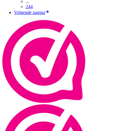
...
244
Volgende pagina