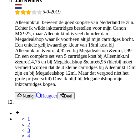
Jan Renders
5-9-2019
Alleeninkt.nl beweert de goedkoopste van Nederland te zijn.
Echter ik wilde inktcartridges bestellen voor mijn Canon
MX925, maar Alleeninkt.nl is veel duurder dan
Megadealshop waar ik voorheen altijd mijn cartridges kocht.
Een enkele gelijkwaardige kleur van 15ml kost bij
Alleeninkt.nl &euro; 4,95 en bij Megadealshop &euro;1,99
En een complete set van 5 cartridges kost bij Alleeninkt.nl
&euro;14,75 en bij Megadealshop &euro;6,95 (hierbij moet
vermeld worden dat de 4 kleine cartridges bij Alleeninkt 15ml
zijn en bij Megadealshop 12ml. Maar dat vergoed niet het
grote prijsverschil) Dus: ik blijf bij Megadealshop mijn
inktcartridges kopen.
Reageer
Nuttig
Deel
1
2
3
4