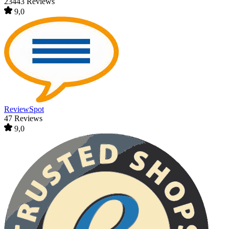
23443 Reviews
9,0
ReviewSpot
47 Reviews
9,0